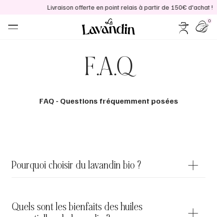
Livraison offerte en point relais à partir de 150€ d'achat !
0
F.A.Q
keyboard_arrow_down
keyboard_arrow_up
Ajouter au panier
keyboard_arrow_right
Voir le produit complet
FAQ - Questions fréquemment posées
Pourquoi choisir du lavandin bio ?
Le lavandin bio est une alternative plus respectueuse de
Quels sont les bienfaits des huiles
l'environnement et de votre santé. Contrairement au lavandin
conventionnel, cultivé avec des pesticides et des produits