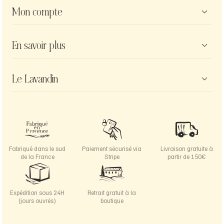
Mon compte

Informations personnelles
En savoir plus

Commandes
Avoirs
Politique de confidentialité
Le Lavandin

Adresses
Mentions légales
Bons de réduction
CGV
Notre boutique
Changer votre mot de passe ?
FAQ
Qui sommes-nous ?
Et les cookies ?
Livraison
Agriculture biologique
Contactez-nous
Instagram
Fabriqué dans le sud
Paiement sécurisé via
Livraison gratuite à
de la France
Stripe
partir de 150€
Nos avis Google
Blog du Lavandin
Expédition sous 24H
Retrait gratuit à la
(jours ouvrés)
boutique