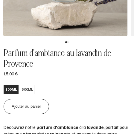
Parfum d'ambiance au lavandin de
Provence
15,00 €
100ML
500ML
Ajouter au panier
Découvrez notre
parfum d'ambiance
à la
lavande
, parfait pour
créer une
atmosphère relaxante
et apaisante dans votre