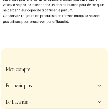
veillez à ne pas les laisser dans un endroit humide pour éviter qu’ils
ne perdent leur capacité à diffuser le parfum.
Conservez toujours les produits bien fermés lorsqu’ils ne sont
pas utilisés pour préserver leur efficacité.
Mon compte

Informations personnelles
En savoir plus

Commandes
Avoirs
Politique de confidentialité
Le Lavandin

Adresses
Mentions légales